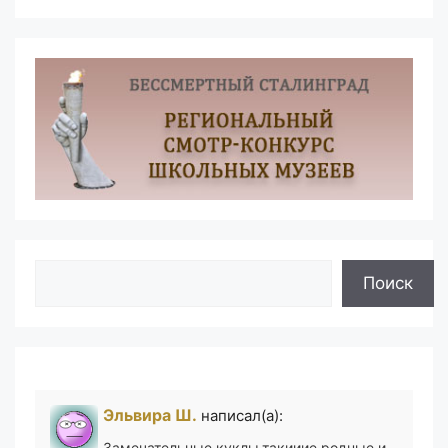
Поиск
Поиск
Эльвира Ш.
написал(а):
Замечательные куклы.такииие родные и