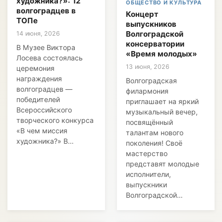
художника?»: 12
ОБЩЕСТВО И КУЛЬТУРА
волгоградцев в
Концерт
ТОПе
выпускников
Волгоградской
14 июня, 2026
консерватории
В Музее Виктора
«Время молодых»
Лосева состоялась
13 июня, 2026
церемония
награждения
Волгоградская
волгоградцев —
филармония
победителей
приглашает на яркий
Всероссийского
музыкальный вечер,
творческого конкурса
посвящённый
«В чем миссия
талантам нового
художника?» В…
поколения! Своё
мастерство
представят молодые
исполнители,
выпускники
Волгоградской…