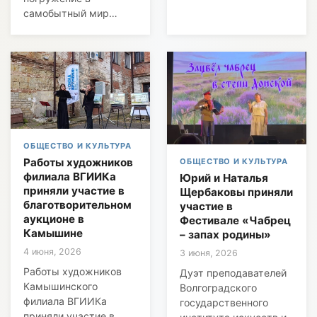
самобытный мир…
ОБЩЕСТВО И КУЛЬТУРА
Работы художников
ОБЩЕСТВО И КУЛЬТУРА
филиала ВГИИКа
Юрий и Наталья
приняли участие в
Щербаковы приняли
благотворительном
участие в
аукционе в
Фестивале «Чабрец
Камышине
– запах родины»
4 июня, 2026
3 июня, 2026
Работы художников
Дуэт преподавателей
Камышинского
Волгоградского
филиала ВГИИКа
государственного
приняли участие в