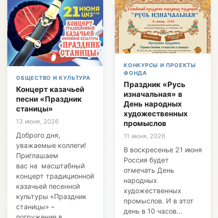
КОНКУРСЫ И ПРОЕКТЫ
ФОНДА
ОБЩЕСТВО И КУЛЬТУРА
Праздник «Русь
Концерт казачьей
изначальная» в
песни «Праздник
День народных
станицы»
художественных
13 июня, 2026
промыслов
Доброго дня,
11 июня, 2026
уважаемые коллеги!
В воскресенье 21 июня
Приглашаем
Россия будет
вас на масштабный
отмечать День
концерт традиционной
народных
казачьей песенной
художественных
культуры «Праздник
промыслов. И в этот
станицы» –
день в 10 часов…
погружение в