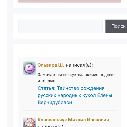
Поиск
Поиск
Эльвира Ш.
написал(а):
Замечательные куклы.такииие родные
и тёплые ,
Статья: Таинство рождения
русских народных кукол Елены
Вернидубовой
Коновальчук Михаил Иванович
написал(а):