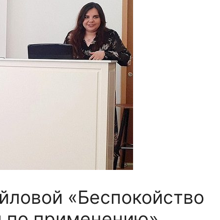
йловой «Беспокойство
я по применению»