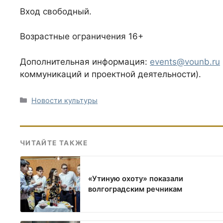
Вход свободный.
Возрастные ограничения 16+
Дополнительная информация:
events@vounb.ru
коммуникаций и проектной деятельности).
Рубрики
Новости культуры
ЧИТАЙТЕ ТАКЖЕ
«Утиную охоту» показали
волгоградским речникам