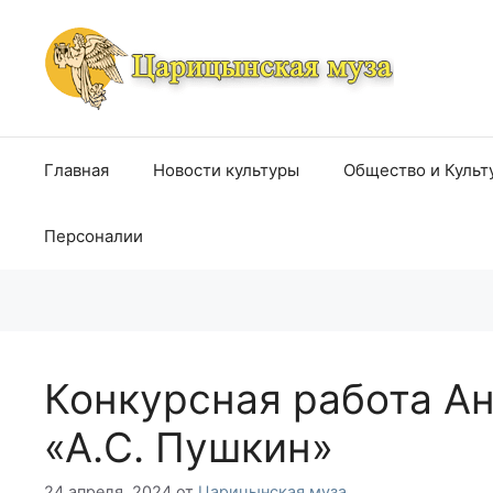
Перейти
к
содержимому
Главная
Новости культуры
Общество и Культ
Персоналии
Конкурсная работа А
«А.С. Пушкин»
24 апреля, 2024
от
Царицынская муза