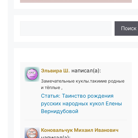
Поиск
Поиск
Эльвира Ш.
написал(а):
Замечательные куклы.такииие родные
и тёплые ,
Статья: Таинство рождения
русских народных кукол Елены
Вернидубовой
Коновальчук Михаил Иванович
написал(а):