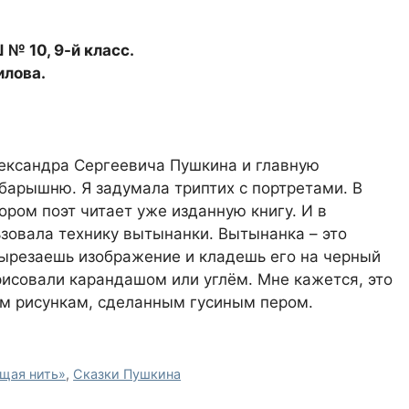
 № 10, 9-й класс.
илова.
лександра Сергеевича Пушкина и главную
барышню. Я задумала триптих с портретами. В
тором поэт читает уже изданную книгу. И в
ьзовала технику вытынанки. Вытынанка – это
вырезаешь изображение и кладешь его на черный
 рисовали карандашом или углём. Мне кажется, это
ым рисункам, сделанным гусиным пером.
щая нить»
,
Сказки Пушкина