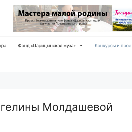
ура
Фонд «Царицынская муза»
Конкурсы и про
нгелины Молдашевой