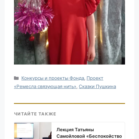
Рубрики
Конкурсы и проекты Фонда
,
Проект
«Ремесла связующая нить»
,
Сказки Пушкина
ЧИТАЙТЕ ТАКЖЕ
Лекция Татьяны
Самойловой «Беспокойство