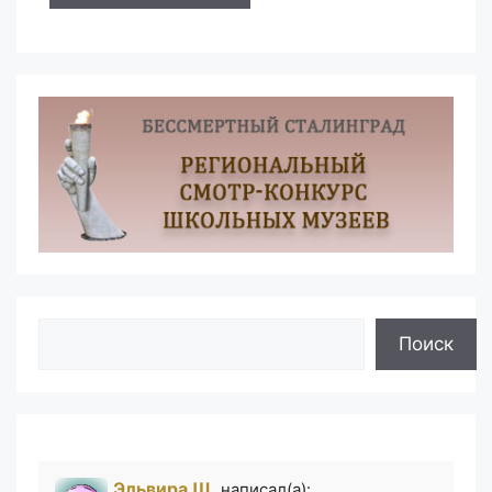
Поиск
Поиск
Эльвира Ш.
написал(а):