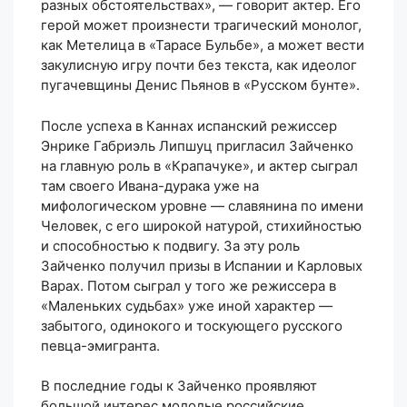
разных обстоятельствах», — говорит актер. Его
герой может произнести трагический монолог,
как Метелица в «Тарасе Бульбе», а может вести
закулисную игру почти без текста, как идеолог
пугачевщины Денис Пьянов в «Русском бунте».
После успеха в Каннах испанский режиссер
Энрике Габриэль Липшуц пригласил Зайченко
на главную роль в «Крапачуке», и актер сыграл
там своего Ивана-дурака уже на
мифологическом уровне — славянина по имени
Человек, с его широкой натурой, стихийностью
и способностью к подвигу. За эту роль
Зайченко получил призы в Испании и Карловых
Варах. Потом сыграл у того же режиссера в
«Маленьких судьбах» уже иной характер —
забытого, одинокого и тоскующего русского
певца-эмигранта.
В последние годы к Зайченко проявляют
большой интерес молодые российские