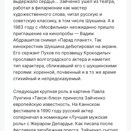
выдержало сердце… Зайченко ушел из театра,
работал в филармонии как мастер
художественного слова, читал русскую и
советскую классику, в том числе Шукшина. А в
1983 году с «Мосфильма» неожиданно пришло
приглашение на кинопробы — Вадим
Абдрашитов снимал «Парад планет». Так
кинокрестник Шукшина дебютировал на экране.
Его сержант Пухов по прозвищу Крокодилыч
прославил волгоградского актера и наметил
тип характера, сближавший его с шукшинскими
героями: коренной, почвенный и в то же время
стихийный и непредсказуемый.
Следующая крупная роль в картине Павла
Лунгина «Такси-блюз» принесла Зайченко
европейскую известность. На Каннском
фестивале в 1990 году русский актер
соперничал в номинации «Лучшая мужская
роль» с Жераром Депардье. Как писала после
фестиваля зарубежная пресса, Зайченко сыграл