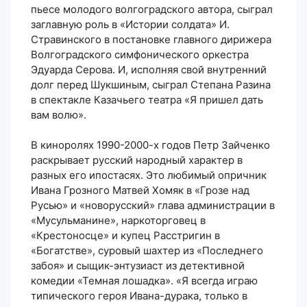
пьесе молодого волгоградского автора, сыграл
заглавную роль в «Истории солдата» И.
Стравинского в постановке главного дирижера
Волгоградского симфонического оркестра
Эдуарда Серова. И, исполняя свой внутренний
долг перед Шукшиным, сыграл Степана Разина
в спектакле Казачьего театра «Я пришел дать
вам волю».
В киноролях 1990-2000-х годов Петр Зайченко
раскрывает русский народный характер в
разных его ипостасях. Это любимый опричник
Ивана Грозного Матвей Хомяк в «Грозе над
Русью» и «новорусский» глава администрации в
«Мусульманине», наркоторговец в
«Крестоносце» и купец Расстригин в
«Богатстве», суровый шахтер из «Последнего
забоя» и сыщик-энтузиаст из детективной
комедии «Темная лошадка». «Я всегда играю
типического героя Ивана-дурака, только в