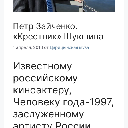
Петр Зайченко.
«Крестник» Шукшина
1 апреля, 2018
от
Царицынская муза
Известному
российскому
киноактеру,
Человеку года-1997,
заслуженному
артисту России