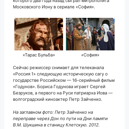
которого два года назад сыграл митрополита
Московского Иону в сериале «София».
«Тарас Бульба»
«София»
Сейчас режиссер снимает для телеканала
«Россия 1» следующую историческую сагу о
государстве Российском — 16-серийный фильм
«Годунов». Бориса Годунова играет Сергей
Безруков, а первого на Руси патриарха Иова —
волгоградский киноактер Петр Зайченко.
На заглавном фото: Петр Зайченко на
переправе через Дон по пути на Дни памяти
В.М. Шукшина в станицу Клетскую. 2012.