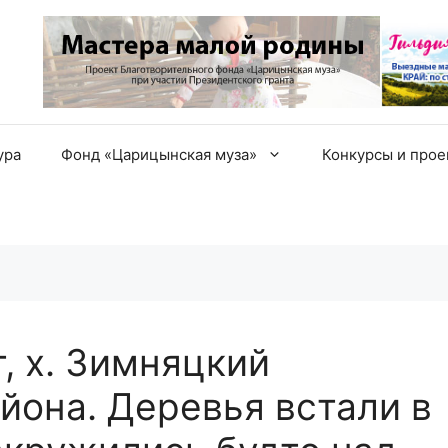
ура
Фонд «Царицынская муза»
Конкурсы и про
, х. Зимняцкий
йона. Деревья встали в