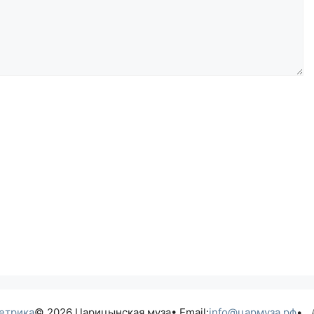
© 2026 Царицынская муза
• Email:
info@цармуза.рф
•