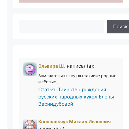
Поиск
Поиск
Эльвира Ш.
написал(а):
Замечательные куклы.такииие родные
и тёплые ,
Статья: Таинство рождения
русских народных кукол Елены
Вернидубовой
Коновальчук Михаил Иванович
написал(а):