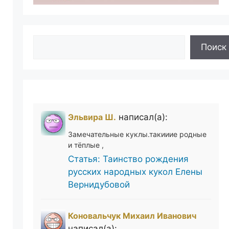
Поиск
Поиск
Эльвира Ш.
написал(а):
Замечательные куклы.такииие родные
и тёплые ,
Статья: Таинство рождения
русских народных кукол Елены
Вернидубовой
Коновальчук Михаил Иванович
написал(а):