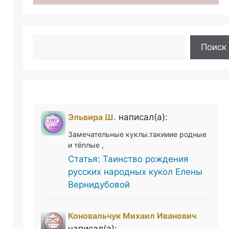
Поиск
Поиск
Эльвира Ш.
написал(а):
Замечательные куклы.такииие родные
и тёплые ,
Статья: Таинство рождения
русских народных кукол Елены
Вернидубовой
Коновальчук Михаил Иванович
написал(а):