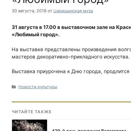
30 августа, 2018
от
Царицынская муза
31 августа в 17.00 в выставочном зале на Кра
«Любимый город».
На выставке представлены произведения волго
мастеров декоративно-прикладного искусства.
Выставка приурочена к Дню города, продлится 
Рубрики
Новости культуры
ЧИТАЙТЕ ТАКЖЕ