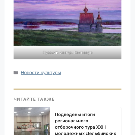
Русский Север. Кенозеро
Рубрики
Новости культуры
ЧИТАЙТЕ ТАКЖЕ
Подведены итоги
регионального
отборочного тура XXIII
молодежных Дельфийских