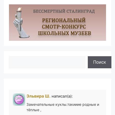
Поиск
Поиск
Эльвира Ш.
написал(а):
Замечательные куклы.такииие родные и
тёплые ,