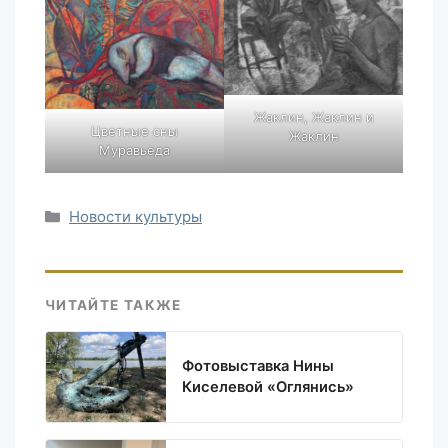
Жаклин, Жаклин и
Цветные сны
Жаклин
Муравьеда
Рубрики
Новости культуры
ЧИТАЙТЕ ТАКЖЕ
Фотовыставка Нины
Киселевой «Оглянись»