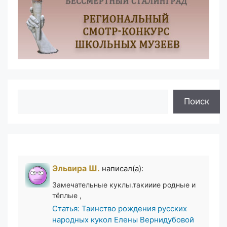
Поиск
Поиск
Эльвира Ш.
написал(а):
Замечательные куклы.такииие родные и
тёплые ,
Статья: Таинство рождения русских
народных кукол Елены Вернидубовой