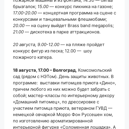
пожарной машины и из фонтана;
14.30
— битва
брызгалок;
15.00
— конкурс пикника на газоне;
17.00-20.00
— концертная программа на сцене с
конкурсами и танцевальными флешмобами;
20.00
— на сцену выйдет Brass band megapolis;
21.00
— дискотека в парке аттракционов.
20 августа, 9.00-12.00
— на пляже пройдет
конкурс фигур из песка; 12.00 — шоу
пожарного катера.
18 августа, 17.00 – Волгоград
, Комсомольский
сад (рядом с НЭТом). День защиты животных. В
программе: выставки питомцев приюта «Дино»,
причем любого из них можно будет забрать с
собой; мастер-классы по интерьерному декору
«Домашний питомец», по дрессировке с
участием питомца приюта, ветераном ГУВД —
немецкой овчаркой Морро Фон Руссешен хом,
по изготовлению ароматизированной
интерьерной фигурке «Соломенная лошадка». А