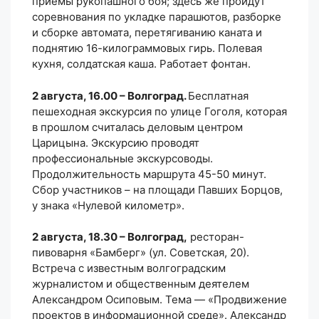
приемы рукопашного боя; здесь же пройдут
соревнования по укладке парашютов, разборке
и сборке автомата, перетягиванию каната и
поднятию 16-килограммовых гирь. Полевая
кухня, солдатская каша. Работает фонтан.
2 августа, 16.00 – Волгоград.
Бесплатная
пешеходная экскурсия по улице Гоголя, которая
в прошлом считалась деловым центром
Царицына. Экскурсию проводят
профессиональные экскурсоводы.
Продолжительность маршрута 45-50 минут.
Сбор участников – на площади Павших Борцов,
у знака «Нулевой километр».
2 августа, 18.30 – Волгоград,
ресторан-
пивоварня «Бамберг» (ул. Советская, 20).
Встреча с известным волгоградским
журналистом и общественным деятелем
Александром Осиповым. Тема — «Продвижение
проектов в информационной среде». Александр