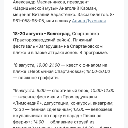
Александр Масленников, президент
«Царицынской музы» Анатолий Карман,
меценат Виталий Барахтенко. Заказ билетов: 8-
961-058-95-05, или в личку
Алина Духовная
.
18-20 августа – Волгоград
, Спартановка
(Тракторозаводский район). Пляжный
фестиваль «Загарушка» на Спартановском
пляже и в парке аттракционов. В программе:
18 августа, 19.00-21.00
— квест с финалом на
пляже «Необычная Спартановка»;
18.00-20.00
— пляжное граффити.
19 августа
:
9.00
— спортивный блок;
10.00-12.00
— вкусные фестивали «Прохладушка» и
«ЛимонадиЯ», дегустации, конкурсы, аквагрим;
12.30
— пенная «дневинка»;
13.00
— велозаезд
в купальниках по парку и парад «Пляжная
феерия»;
14.00
— обливание струей из