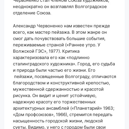
Червоненко стал членом Союза художников,
неоднократно он возглавлял Волгоградское
отделение Союза.
Александр Червоненко нам известен прежде
всего, как мастер пейзажа. В этом жанре он
смог дать почувствовать большие события,
переживаемые страной («Раннее утро. У
Волжской ГЭС», 1977). Критика
характеризовала его как «подлинно
сталинградского художника». Город, его судьба
и природа были частью его жизни. Его
пейзажи, посвященные Волгограду, отличаются
благородством и конструктивной крепостью,
мужественной сдержанностью и красотой
рисунка. Он видит и ценит устойчивую,
надежную красоту его торжественных
архитектурных ансамблей («Планетарий» 1963;
«Дом профсоюзов», 1966), стремится передать
насыщенность городской жизни, людской
суеты. Видимо, у него с городом были свои