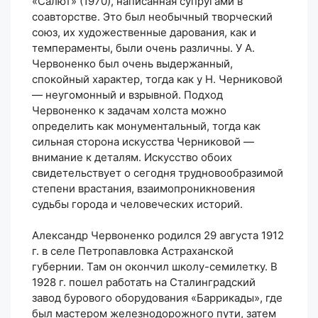
«Салют» (1970), написанная супругами в
соавторстве. Это был необычный творческий
союз, их художественные дарования, как и
темпераменты, были очень различны. У А.
Червоненко был очень выдержанный,
спокойный характер, тогда как у Н. Черниковой
— неугомонный и взрывной. Подход
Червоненко к задачам холста можно
определить как монументальный, тогда как
сильная сторона искусства Черниковой —
внимание к деталям. Искусство обоих
свидетельствует о сегодня трудновообразимой
степени врастания, взаимопроникновения
судьбы города и человеческих историй.
Александр Червоненко родился 29 августа 1912
г. в селе Петропавловка Астраханской
губернии. Там он окончил школу-семилетку. В
1928 г. пошел работать на Сталинградский
завод бурового оборудования «Баррикады», где
был мастером железнодорожного пути, затем