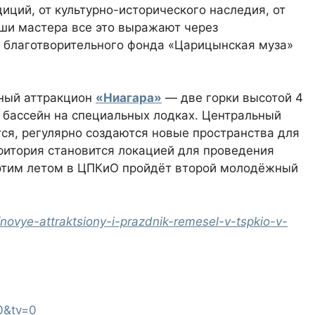
иций, от культурно-исторического наследия, от
аши мастера все это выражают через
 благотворительного фонда «Царицынская муза»
дный аттракцион
«Ниагара»
— две горки высотой 4
в бассейн на специальных лодках. Центральный
тся, регулярно создаются новые пространства для
рритория становится локацией для проведения
 этим летом в ЦПКиО пройдёт второй молодёжный
ovye-attraktsiony-i-prazdnik-remesel-v-tspkio-v-
0&tv=0