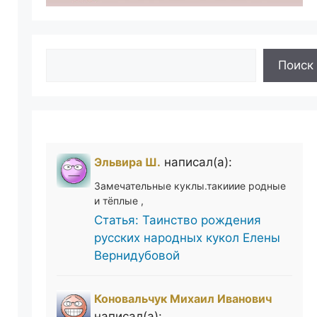
Поиск
Поиск
Эльвира Ш.
написал(а):
Замечательные куклы.такииие родные
и тёплые ,
Статья: Таинство рождения
русских народных кукол Елены
Вернидубовой
Коновальчук Михаил Иванович
написал(а):