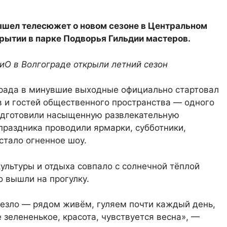
ышел телесюжет о новом сезоне в Центральном
ткрытии в парке Подворья Гильдии мастеров.
иО в Волгограде открыли летний сезон
града в минувшие выходные официально стартовал
в и гостей общественного пространства — одного
одготовили насыщенную развлекательную
праздника проводили ярмарки, субботники,
стало огненное шоу.
ультуры и отдыха совпало с солнечной тёплой
о вышли на прогулку.
везло — рядом живём, гуляем почти каждый день,
е зелененькое, красота, чувствуется весна», —