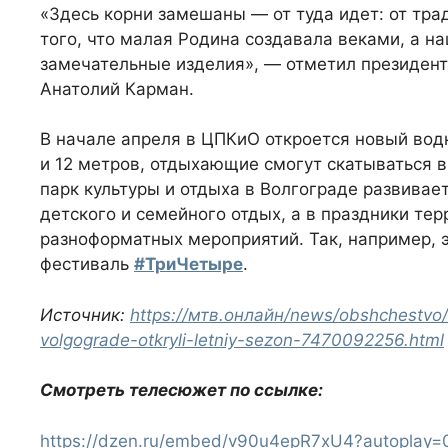
«Здесь корни замешаны — от туда идет: от трад
того, что малая Родина создавала веками, а н
замечательные изделия», — отметил президент
Анатолий Карман.
В начале апреля в ЦПКиО откроется новый во
и 12 метров, отдыхающие смогут скатываться 
парк культуры и отдыха в Волгограде развивае
детского и семейного отдых, а в праздники те
разноформатных мероприятий. Так, например,
фестиваль
#ТриЧетыре
.
Источник:
https://мтв.онлайн/news/obshchestvo/n
volgograde-otkryli-letniy-sezon-7470092256.html
Смотреть телесюжет по ссылке:
https://dzen.ru/embed/v90u4epR7xU4?autoplay=