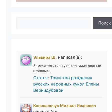
Поиск
Поиск
Эльвира Ш.
написал(а):
Замечательные куклы.такииие родные
и тёплые ,
Статья: Таинство рождения
русских народных кукол Елены
Вернидубовой
Коновальчук Михаил Иванович
написал(а):