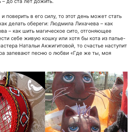
 – до ста лет дожить.
и поверить в его силу, то этот день может стать
как делать обереги: Людмила Лихачева – как
ова – как шить магическое сито, отгоняющее
сти себе живую кошку или хотя бы кота из папье-
астера Натальи Акжигитовой, то счастье наступит
ера запевают песню о любви «Где же ты, моя