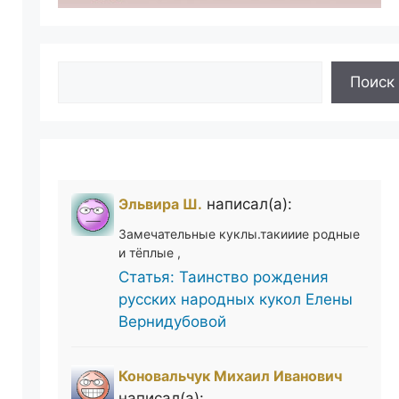
Поиск
Поиск
Эльвира Ш.
написал(а):
Замечательные куклы.такииие родные
и тёплые ,
Статья: Таинство рождения
русских народных кукол Елены
Вернидубовой
Коновальчук Михаил Иванович
написал(а):