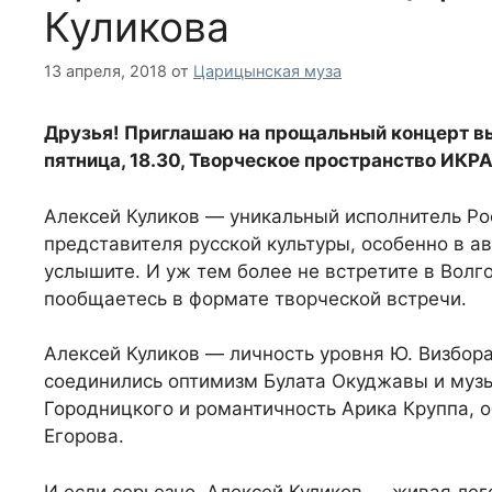
Куликова
13 апреля, 2018
от
Царицынская муза
Друзья! Приглашаю на прощальный концерт вы
пятница, 18.30, Творческое пространство ИКР
Алексей Куликов — уникальный исполнитель Рос
представителя русской культуры, особенно в а
услышите. И уж тем более не встретите в Волг
пообщаетесь в формате творческой встречи.
Алексей Куликов — личность уровня Ю. Визбора
соединились оптимизм Булата Окуджавы и музы
Городницкого и романтичность Арика Круппа, 
Егорова.
И если серьезно, Алексей Куликов — живая лег