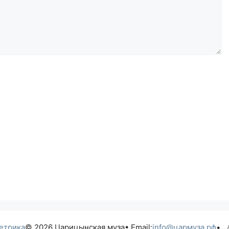
© 2026 Царицынская муза
• Email:
info@цармуза.рф
•