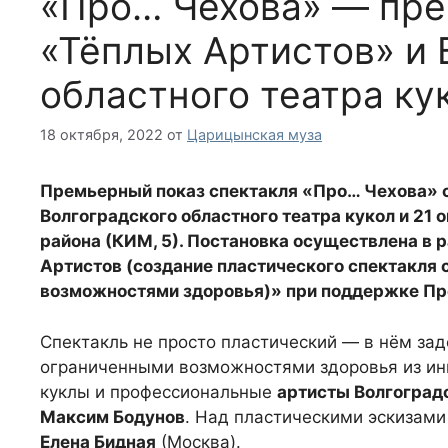
«Про… Чехова» — пре
«Тёплых Артистов» и 
областного театра ку
18 октября, 2022
от
Царицынская муза
Премьерный показ спектакля «Про… Чехова» сос
Волгоградского областного театра кукол и 21 
района (КИМ, 5). Постановка осуществлена в 
Артистов (создание пластического спектакля
возможностями здоровья)» при поддержке Пр
Спектакль не просто пластический — в нём за
ограниченными возможностями здоровья из инк
куклы и профессиональные
артисты Волгоградс
Максим Бодунов
. Над пластическими эскизами
Елена Бидная
(Москва).