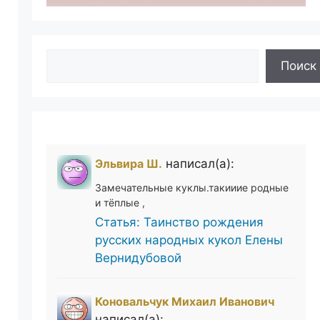
Поиск
Поиск
Эльвира Ш.
написал(а):
Замечательные куклы.такииие родные
и тёплые ,
Статья: Таинство рождения
русских народных кукол Елены
Вернидубовой
Коновальчук Михаил Иванович
написал(а):