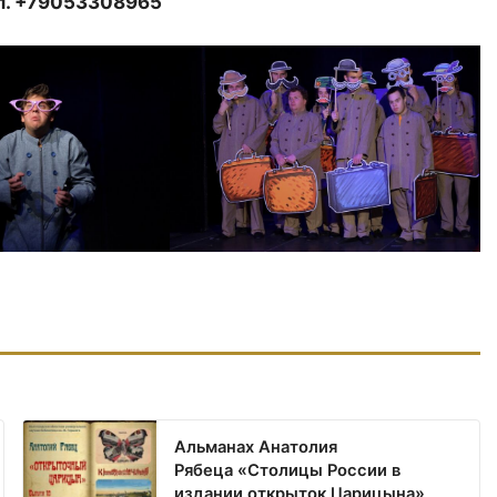
ел. +79053308965
Альманах Анатолия
Рябеца «Столицы России в
издании открыток Царицына»