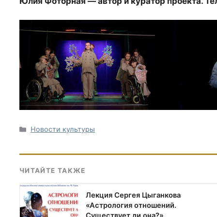
Юлия Фоторная — автор и куратор проекта. Т
Рубрики
Новости культуры
ЧИТАЙТЕ ТАКЖЕ
Лекция Сергея Цыганкова
«Астрология отношений.
Существует ли она?»