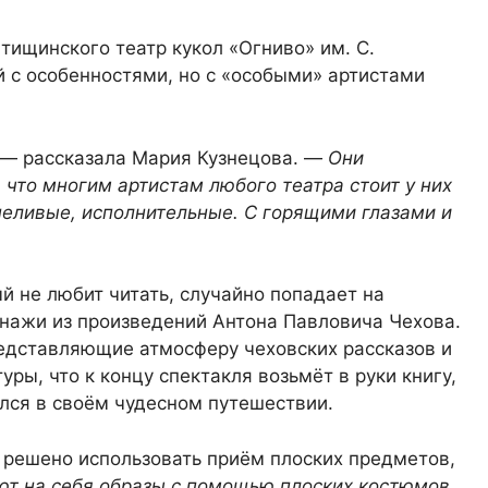
тищинского театр кукол «Огниво» им. С.
й с особенностями, но с «особыми» артистами
— рассказала Мария Кузнецова. —
Они
 что многим артистам любого театра стоит у них
пеливые, исполнительные. С горящими глазами и
й не любит читать, случайно попадает на
нажи из произведений Антона Павловича Чехова.
редставляющие атмосферу чеховских рассказов и
уры, что к концу спектакля возьмёт в руки книгу,
улся в своём чудесном путешествии.
о решено использовать приём плоских предметов,
т на себя образы с помощью плоских костюмов,