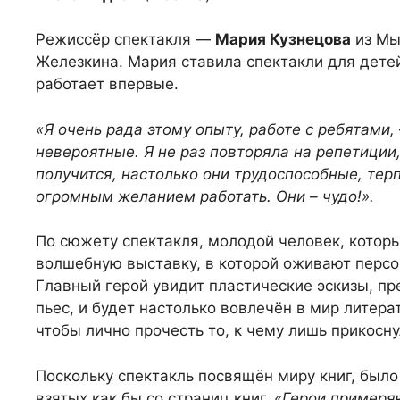
Режиссёр спектакля —
Мария Кузнецова
из Мы
Железкина. Мария ставила спектакли для дете
работает впервые.
«Я очень рада этому опыту, работе с ребятами,
невероятные. Я не раз повторяла на репетиции,
получится, настолько они трудоспособные, тер
огромным желанием работать. Они – чудо!».
По сюжету спектакля, молодой человек, которы
волшебную выставку, в которой оживают персо
Главный герой увидит пластические эскизы, п
пьес, и будет настолько вовлечён в мир литерат
чтобы лично прочесть то, к чему лишь прикосн
Поскольку спектакль посвящён миру книг, был
взятых как бы со страниц книг.
«Герои примеряю