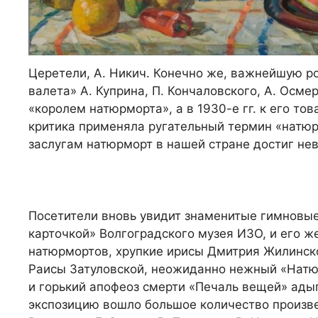
Церетели, А. Никич. Конечно же, важнейшую р
валета» А. Куприна, П. Кончаловского, А. Осм
«королем натюрморта», а в 1930-е гг. к его т
критика применяла ругательный термин «натюр
заслугам натюрморт в нашей стране достиг нев
Посетители вновь увидит знаменитые гимновы
карточкой» Волгоградского музея ИЗО, и его ж
натюрмортов, хрупкие ирисы Дмитрия Жилинск
Раисы Затуловской, неожиданно нежный «Натю
и горький апофеоз смерти «Печаль вещей» ады
экспозицию вошло большое количество произве