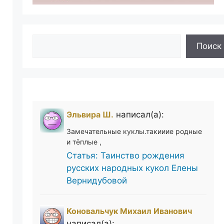
Поиск
Поиск
Эльвира Ш.
написал(а):
Замечательные куклы.такииие родные
и тёплые ,
Статья: Таинство рождения
русских народных кукол Елены
Вернидубовой
Коновальчук Михаил Иванович
написал(а):