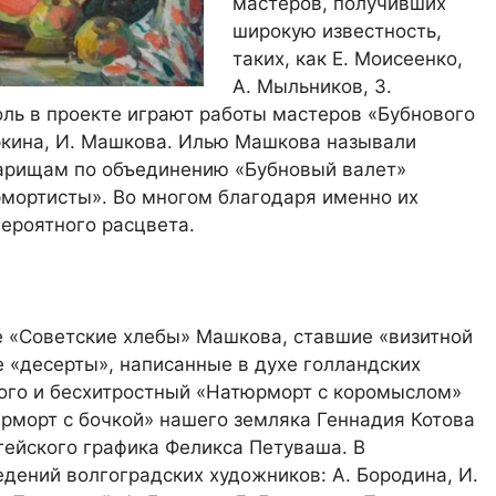
мастеров, получивших
широкую известность,
таких, как Е. Моисеенко,
А. Мыльников, З.
оль в проекте играют работы мастеров «Бубнового
еркина, И. Машкова. Илью Машкова называли
оварищам по объединению «Бубновый валет»
мортисты». Во многом благодаря именно их
ероятного расцвета.
е «Советские хлебы» Машкова, ставшие «визитной
е «десерты», написанные в духе голландских
ого и бесхитростный «Натюрморт с коромыслом»
рморт с бочкой» нашего земляка Геннадия Котова
гейского графика Феликса Петуваша. В
дений волгоградских художников: А. Бородина, И.