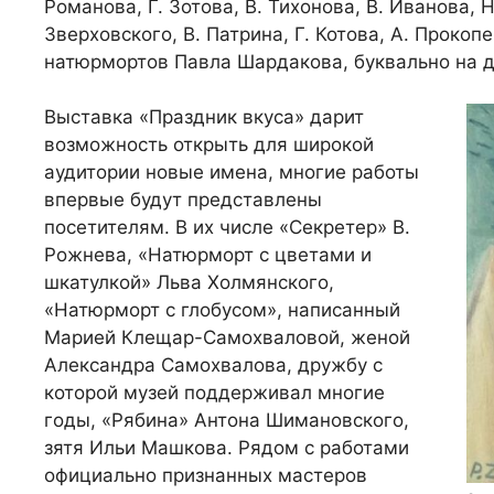
Романова, Г. Зотова, В. Тихонова, В. Иванова, Н
Зверховского, В. Патрина, Г. Котова, А. Прокоп
натюрмортов Павла Шардакова, буквально на д
Выставка «Праздник вкуса» дарит
возможность открыть для широкой
аудитории новые имена, многие работы
впервые будут представлены
посетителям. В их числе «Секретер» В.
Рожнева, «Натюрморт с цветами и
шкатулкой» Льва Холмянского,
«Натюрморт с глобусом», написанный
Марией Клещар-Самохваловой, женой
Александра Самохвалова, дружбу с
которой музей поддерживал многие
годы, «Рябина» Антона Шимановского,
зятя Ильи Машкова. Рядом с работами
официально признанных мастеров