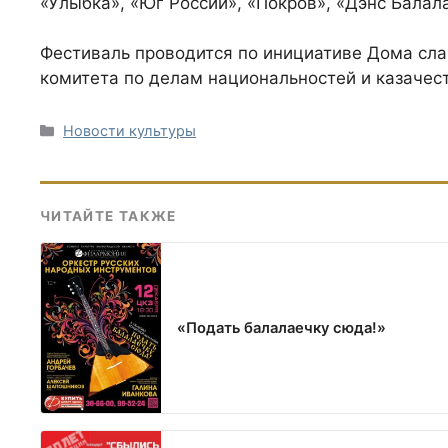
«Улыбка», «Юг России», «Покров», «Дэнс Балала
Фестиваль проводится по инициативе Дома сла
комитета по делам национальностей и казачес
Рубрики
Новости культуры
ЧИТАЙТЕ ТАКЖЕ
«Подать балалаечку сюда!»