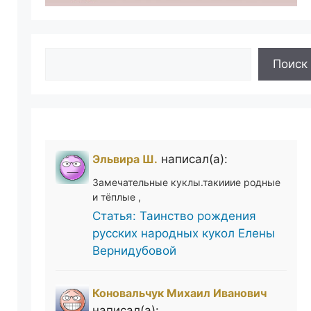
Поиск
Поиск
Эльвира Ш.
написал(а):
Замечательные куклы.такииие родные
и тёплые ,
Статья: Таинство рождения
русских народных кукол Елены
Вернидубовой
Коновальчук Михаил Иванович
написал(а):