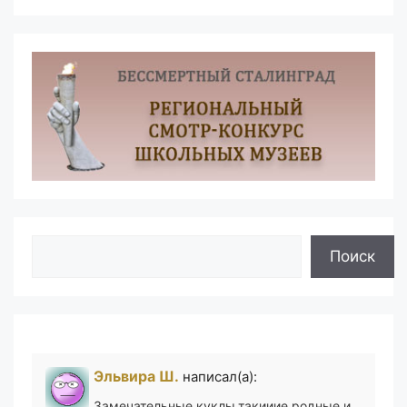
Поиск
Поиск
Эльвира Ш.
написал(а):
Замечательные куклы.такииие родные и