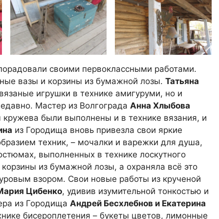
 порадовали своими первоклассными работами.
ные вазы и корзины из бумажной лозы.
Татьяна
вязаные игрушки в технике амигуруми, но и
недавно. Мастер из Волгограда
Анна Хлыбова
 кружева были выполнены и в технике вязания, и
ина
из Городища вновь привезла свои яркие
разием техник, – мочалки и варежки для душа,
остюмах, выполненных в технике лоскутного
 корзины из бумажной лозы, а охраняла всё это
суровым взором. Свои новые работы из крученой
Мария Цибенко
, удивив изумительной тонкостью и
ера из Городища
Андрей Бесхлебнов и Екатерина
хнике бисероплетения – букеты цветов, лимонные