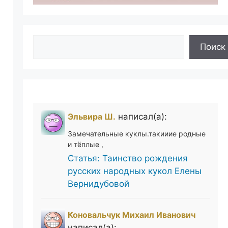
Поиск
Поиск
Эльвира Ш.
написал(а):
Замечательные куклы.такииие родные
и тёплые ,
Статья: Таинство рождения
русских народных кукол Елены
Вернидубовой
Коновальчук Михаил Иванович
написал(а):