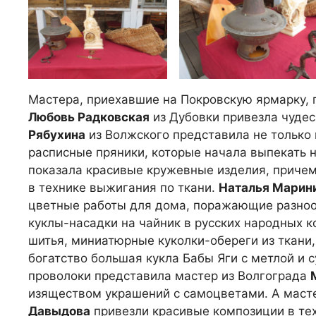
Мастера, приехавшие на Покровскую ярмарку,
Любовь Радковская
из Дубовки привезла чудес
Рябухина
из Волжского представила не только 
расписные пряники, которые начала выпекать 
показала красивые кружевные изделия, причем
в технике выжигания по ткани.
Наталья Марин
цветные работы для дома, поражающие разнооб
куклы-насадки на чайник в русских народных к
шитья, миниатюрные куколки-обереги из ткани,
богатство большая кукла Бабы Яги с метлой и 
проволоки представила мастер из Волгограда
изяществом украшений с самоцветами. А маст
Давыдова
привезли красивые композиции в те