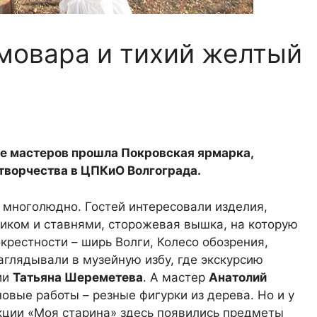
мовара и тихий желтый
ье мастеров прошла Покровская ярмарка,
творчества в ЦПКиО Волгограда.
 многолюдно. Гостей интересовали изделия,
иком и ставнями, сторожевая вышка, на которую
крестности – ширь Волги, Колесо обозрения,
заглядывали в музейную избу, где экскурсию
ии
Татьяна Шереметева
. А мастер
Анатолий
новые работы – резные фигурки из дерева. Но и у
акции «Моя старина» здесь появились предметы