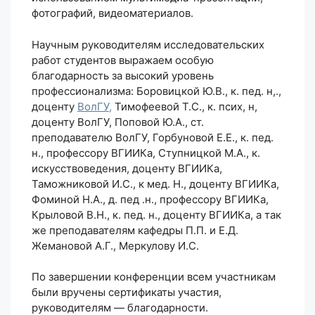
фотографий, видеоматериалов.
Научным руководителям исследовательских
работ студентов выражаем особую
благодарность за высокий уровень
профессионализма: Боровицкой Ю.В., к. пед. н,.,
доценту
ВолГУ,
Тимофеевой Т.С., к. псих, н,
доценту ВолГУ, Поповой Ю.А., ст.
преподавателю ВолГУ, Горбуновой Е.Е., к. пед.
н., профессору ВГИИКа, Ступницкой М.А., к.
искусствоведения, доценту ВГИИКа,
Таможниковой И.С., к мед. Н., доценту ВГИИКа,
Фоминой Н.А., д. пед .н., профессору ВГИИКа,
Крыловой В.Н., к. пед. н., доценту ВГИИКа, а так
же преподавателям кафедры П.П. и Е.Д.
Жемановой А.Г., Меркулову И.С.
По завершении конференции всем участникам
были вручены сертификаты участия,
руководителям — благодарности.