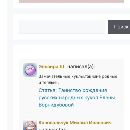
Поиск
Поиск
Эльвира Ш.
написал(а):
Замечательные куклы.такииие родные
и тёплые ,
Статья: Таинство рождения
русских народных кукол Елены
Вернидубовой
Коновальчук Михаил Иванович
написал(а):