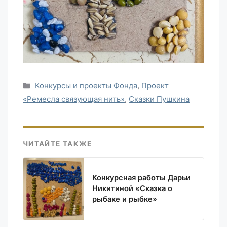
Рубрики
Конкурсы и проекты Фонда
,
Проект
«Ремесла связующая нить»
,
Сказки Пушкина
ЧИТАЙТЕ ТАКЖЕ
Конкурсная работы Дарьи
Никитиной «Сказка о
рыбаке и рыбке»