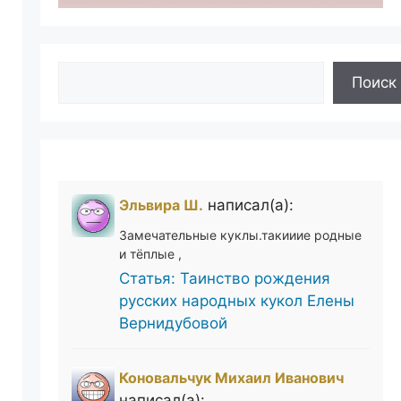
Поиск
Поиск
Эльвира Ш.
написал(а):
Замечательные куклы.такииие родные
и тёплые ,
Статья: Таинство рождения
русских народных кукол Елены
Вернидубовой
Коновальчук Михаил Иванович
написал(а):