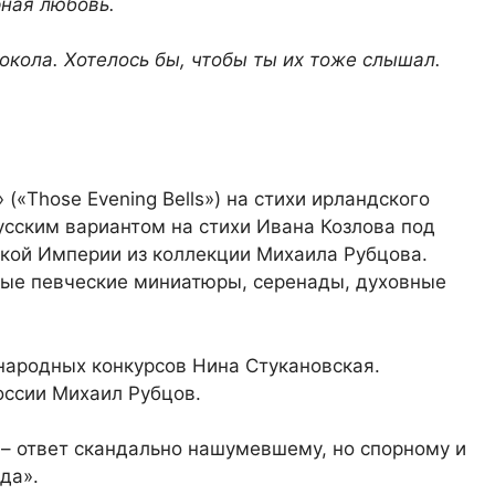
рная любовь.
локола. Хотелось бы, чтобы ты их тоже слышал.
(«Those Evening Bells») на стихи ирландского
сским вариантом на стихи Ивана Козлова под
кой Империи из коллекции Михаила Рубцова.
нные певческие миниатюры, серенады, духовные
народных конкурсов Нина Стукановская.
оссии Михаил Рубцов.
– ответ скандально нашумевшему, но спорному и
да».