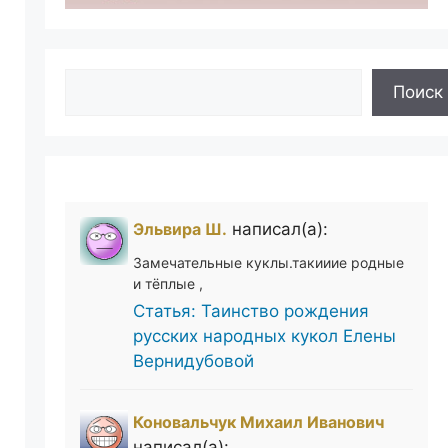
Поиск
Поиск
Эльвира Ш.
написал(а):
Замечательные куклы.такииие родные
и тёплые ,
Статья: Таинство рождения
русских народных кукол Елены
Вернидубовой
Коновальчук Михаил Иванович
написал(а):