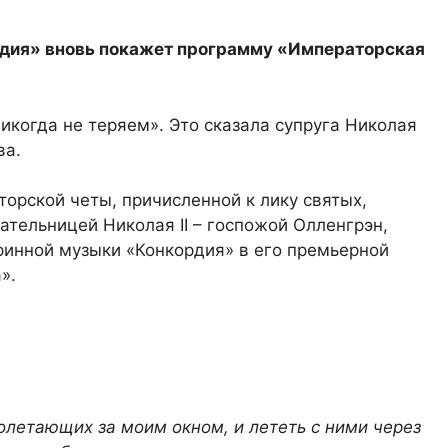
рдия» вновь покажет программу «Императорская
икогда не теряем». Это сказала супруга Николая
ва.
рской четы, причисленной к лику святых,
ательницей Николая II – госпожой Олленгрэн,
ринной музыки «Конкордия» в его премьерной
».
ролетающих за моим окном, и лететь с ними через