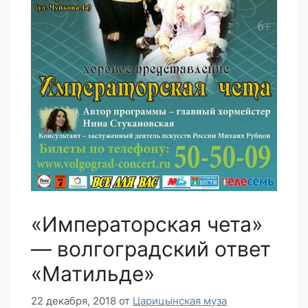
«Императорская чета»
— волгоградский ответ
«Матильде»
22 декабря, 2018
от
Царицынская муза