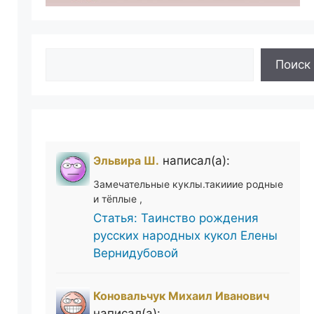
Поиск
Поиск
Эльвира Ш.
написал(а):
Замечательные куклы.такииие родные
и тёплые ,
Статья: Таинство рождения
русских народных кукол Елены
Вернидубовой
Коновальчук Михаил Иванович
написал(а):