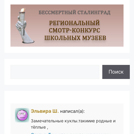
Поиск
Поиск
Эльвира Ш.
написал(а):
Замечательные куклы.такииие родные и
тёплые ,