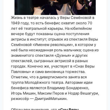
Жизнь в театре началась у Веры Семёновой в
1949 году, то есть бенефис охватит около 70
лет её театральной карьеры. На юбилейном
вечере будут показаны сцена поступления
актрисы в институт; отрывок из спектакля Веры
Семёновой «Именем революции», в котором у
неё была неожиданная роль мальчика; сцена из
знаменитого спектакля «Дуэнья» и других
спектаклей, сыгранных актрисой в разных
городах. Конечно же, участвует в «Снах Веры
Павловны» и сама виновница торжества.
Отметим, что в дивертисменте занята вся
труппа Молодёжного театра. Авторами идеи
бенефиса являются Владимир Бондаренко,
Игорь Мишин, Максим Перов и Нодар Вешагури,
режиссёр — ДмитрийМатыкин.
Обращаем внимание, что
«Сны Веры