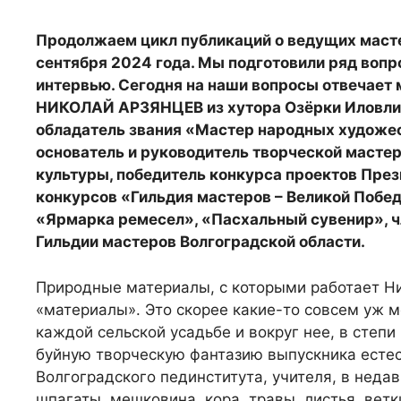
Продолжаем цикл публикаций о ведущих масте
сентября 2024 года. Мы подготовили ряд воп
интервью. Сегодня на наши вопросы отвечает
НИКОЛАЙ АРЗЯНЦЕВ из хутора Озёрки Иловлинс
обладатель звания «Мастер народных художе
основатель и руководитель творческой масте
культуры, победитель конкурса проектов През
конкурсов «Гильдия мастеров – Великой Побед
«Ярмарка ремесел», «Пасхальный сувенир», ч
Гильдии мастеров Волгоградской области.
Природные материалы, с которыми работает Ни
«материалы». Это скорее какие-то совсем уж м
каждой сельской усадьбе и вокруг нее, в степи
буйную творческую фантазию выпускника естес
Волгоградского пединститута, учителя, в неда
шпагаты, мешковина, кора, травы, листья, ветк