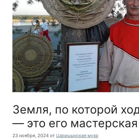
Земля, по которой хо
— это его мастерская
23 ноября, 2024
от
Царицынская муза