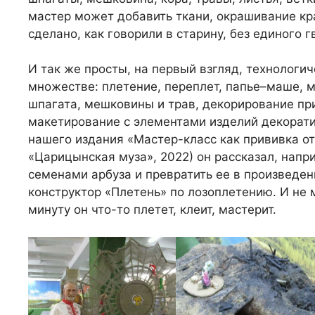
мастер может добавить ткани, окрашивание кра
сделано, как говорили в старину, без единого г
И так же просты, на первый взгляд, технологи
множестве: плетение, переплет, папье–маше, 
шпагата, мешковины и трав, декорирование п
макетирование с элементами изделий декорати
нашего издания «Мастер-класс как прививка от
«Царицынская муза», 2022) он рассказал, напр
семенами арбуза и превратить ее в произведен
конструктор «Плетень» по лозоплетению. И не 
минуту он что-то плетет, клеит, мастерит.