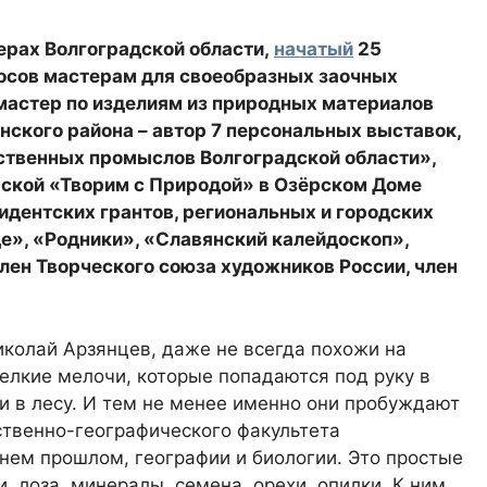
рах Волгоградской области,
начатый
25
росов мастерам для своеобразных заочных
 мастер по изделиям из природных материалов
кого района – автор 7 персональных выставок,
ственных промыслов Волгоградской области»,
рской «Творим с Природой» в Озёрском Доме
идентских грантов, региональных и городских
е», «Родники», «Славянский калейдоскоп»,
лен Творческого союза художников России, член
колай Арзянцев, даже не всегда похожи на
елкие мелочи, которые попадаются под руку в
 и в лесу. И тем не менее именно они пробуждают
твенно-географического факультета
внем прошлом, географии и биологии. Это простые
и, лоза, минералы, семена, орехи, опилки. К ним