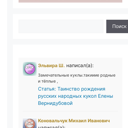
Поиск
Поиск
Эльвира Ш.
написал(а):
Замечательные куклы.такииие родные
и тёплые ,
Статья: Таинство рождения
русских народных кукол Елены
Вернидубовой
Коновальчук Михаил Иванович
написал(а):