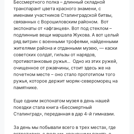
Бессмертного полка – длинный складной
транспарант цвета красного знамени, с
именами участников Сталинградской битвы,
связанных с Ворошиловским районом. Вот
экспонаты от «афганцев». Вот под стеклом –
подлинные вещи маршала Жукова. А вот целый
ряд витрин с военными трофеями, найденными
жителями района и отданными музею, — каски
советских солдат, гильзы от нарядов,
противотанковые ружья… Одно из этих ружей,
очищенное от ржавчины, стоит здесь же на
почетном месте – оно стало прототипом того
ружья, которое держит моряк-североморец на
памятнике.
Еще одним экспонатом музея в день нашей
поездки стала книга «Бессмертный
Сталинград», переданная в дар 4-й гимназии.
За день мы побывали всего в трех местах, где
встретились с людьми, хранящими память о