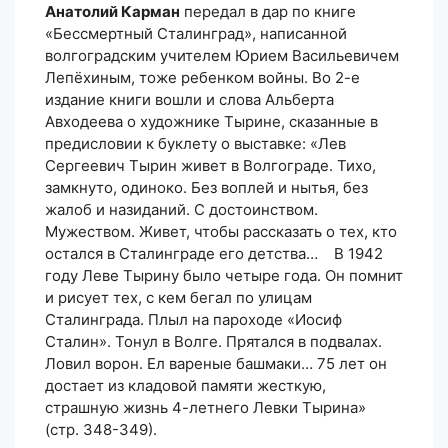
Анатолий Карман
передал в дар по книге
«Бессмертный Сталинград», написанной
волгоградским учителем Юрием Васильевичем
Лепёхиным, тоже ребенком войны. Во 2-е
издание книги вошли и слова Альберта
Авходеева о художнике Тырине, сказанные в
предисловии к буклету о выставке: «Лев
Сергеевич Тырин живет в Волгограде. Тихо,
замкнуто, одиноко. Без воплей и нытья, без
жалоб и назиданий. С достоинством.
Мужеством. Живет, чтобы рассказать о тех, кто
остался в Сталинграде его детства… В 1942
году Леве Тырину было четыре года. Он помнит
и рисует тех, с кем бегал по улицам
Сталинграда. Плыл на пароходе «Иосиф
Сталин». Тонул в Волге. Прятался в подвалах.
Ловил ворон. Ел вареные башмаки… 75 лет он
достает из кладовой памяти жесткую,
страшную жизнь 4-летнего Левки Тырина»
(стр. 348-349).