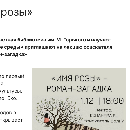
 розы»
стная библиотека им. М. Горького и научно-
е среды» приглашают на лекцию соискателя
н-загадка».
то первый
я,
культуры,
то Эко.
иодов в
открывает