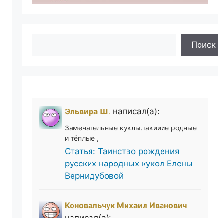
Поиск
Поиск
Эльвира Ш.
написал(а):
Замечательные куклы.такииие родные
и тёплые ,
Статья: Таинство рождения
русских народных кукол Елены
Вернидубовой
Коновальчук Михаил Иванович
написал(а):