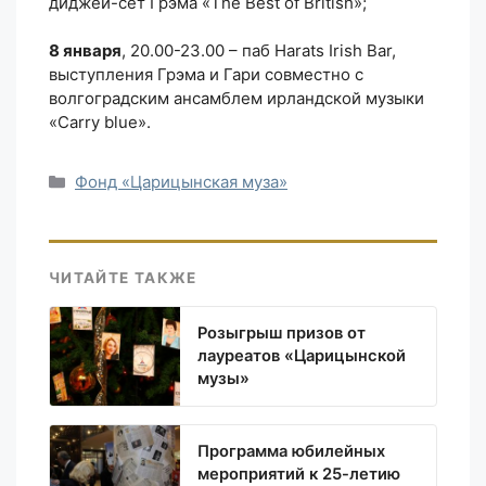
диджей-сет Грэма «The Best of British»;
8 января
, 20.00-23.00 – паб Harats Irish Bar,
выступления Грэма и Гари совместно с
волгоградским ансамблем ирландской музыки
«Carry blue».
Рубрики
Фонд «Царицынская муза»
ЧИТАЙТЕ ТАКЖЕ
Розыгрыш призов от
лауреатов «Царицынской
музы»
Программа юбилейных
мероприятий к 25-летию