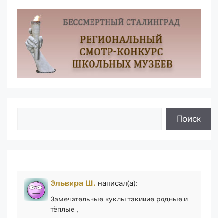
Поиск
Поиск
Эльвира Ш.
написал(а):
Замечательные куклы.такииие родные и
тёплые ,