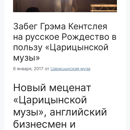
Забег Грэма Кентслея
на русское Рождество в
пользу «Царицынской
музы»
6 января, 2017
от
Царицынская муза
Новый меценат
«Царицынской
музы», английский
бизнесмен и