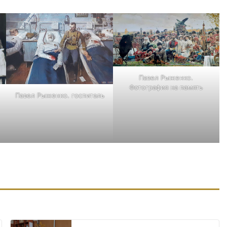
Павел Рыженко.
Фотография на память
Павел Рыженко. госпиталь