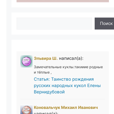
Поиск
Поиск
Эльвира Ш.
написал(а):
Замечательные куклы.такииие родные
и тёплые ,
Статья: Таинство рождения
русских народных кукол Елены
Вернидубовой
Коновальчук Михаил Иванович
написал(а):