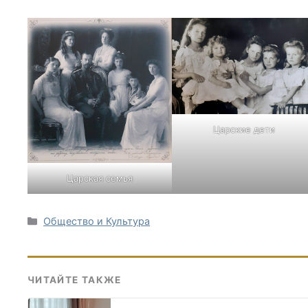
Царские дети
Царская семья
Рубрики
Общество и Культура
ЧИТАЙТЕ ТАКЖЕ