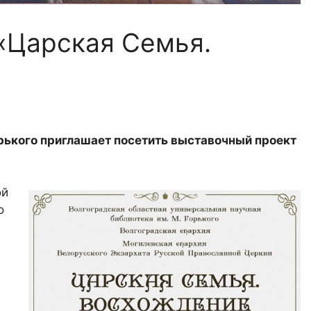
«Царская Семья.
орького приглашает посетить выставочный проект
ой
о