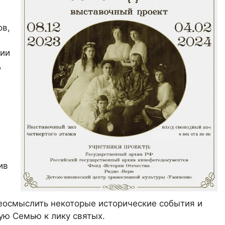
ов,
ции
,
ив
реосмыслить некоторые исторические события и
ую Семью к лику святых.