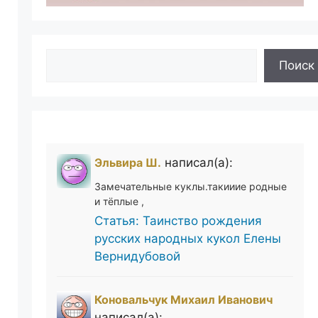
Поиск
Поиск
Эльвира Ш.
написал(а):
Замечательные куклы.такииие родные
и тёплые ,
Статья: Таинство рождения
русских народных кукол Елены
Вернидубовой
Коновальчук Михаил Иванович
написал(а):