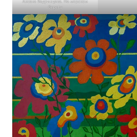
Аксана Ведринцева. На морском
берегу