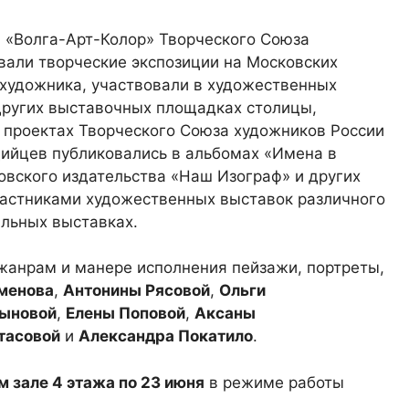
ы «Волга-Арт-Колор» Творческого Союза
али творческие экспозиции на Московских
удожника, участвовали в художественных
других выставочных площадках столицы,
 проектах Творческого Союза художников России
дийцев публиковались в альбомах «Имена в
овского издательства «Наш Изограф» и других
частниками художественных выставок различного
альных выставках.
жанрам и манере исполнения пейзажи, портреты,
менова
,
Антонины Рясовой
,
Ольги
ыновой
,
Елены Поповой
,
Аксаны
тасовой
и
Александра Покатило
.
 зале 4 этажа по 23 июня
в режиме работы