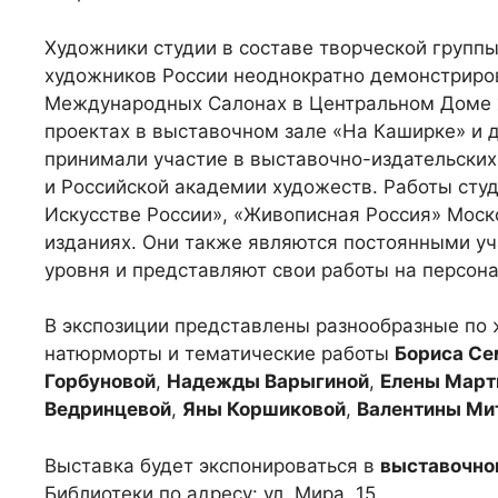
Художники студии в составе творческой групп
художников России неоднократно демонстриров
Международных Салонах в Центральном Доме х
проектах в выставочном зале «На Каширке» и 
принимали участие в выставочно-издательских
и Российской академии художеств. Работы сту
Искусстве России», «Живописная Россия» Моск
изданиях. Они также являются постоянными у
уровня и представляют свои работы на персон
В экспозиции представлены разнообразные по 
натюрморты и тематические работы
Бориса Се
Горбуновой
,
Надежды Варыгиной
,
Елены Март
Ведринцевой
,
Яны Коршиковой
,
Валентины Ми
Выставка будет экспонироваться в
выставочном
Библиотеки по адресу: ул. Мира, 15.