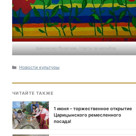
Александр Покатило. Цветы на лужайке
Рубрики
Новости культуры
ЧИТАЙТЕ ТАКЖЕ
1 июня – торжественное открытие
Царицынского ремесленного
посада!