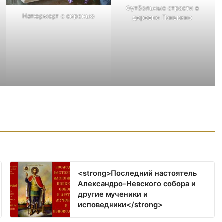
Футбольные страсти в
Натюрморт с сиренью
деревне Панькино
<strong>Последний настоятель
Александро-Невского собора и
другие мученики и
исповедники</strong>