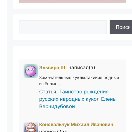
Поиск
Поиск
Эльвира Ш.
написал(а):
Замечательные куклы.такииие родные
и тёплые ,
Статья: Таинство рождения
русских народных кукол Елены
Вернидубовой
Коновальчук Михаил Иванович
написал(а):