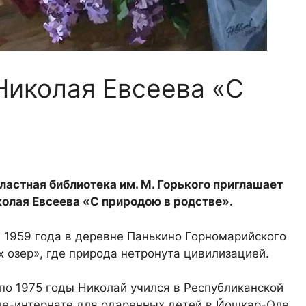
Николая Евсеева «С
ластная библиотека им. М. Горького приглашает
олая Евсеева «С природою в родстве».
 1959 года в деревне Панькино Горномарийского
х озер», где природа нетронута цивилизацией.
 по 1975 годы Николай учился в Республиканской
е-интернате для одаренных детей в Йошкар-Оле,