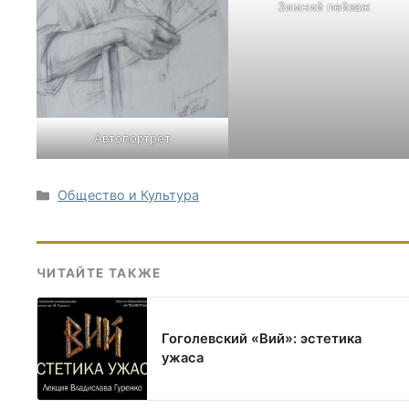
Зимний пейзаж
Автопортрет
Рубрики
Общество и Культура
ЧИТАЙТЕ ТАКЖЕ
Гоголевский «Вий»: эстетика
ужаса