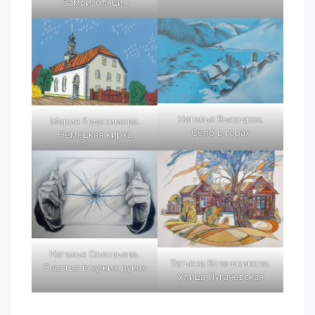
Самоизоляция
Наталья Высоцкая.
Мария Евдокимова.
Село в горах
Немецкая кирха
Наталья Соловьева.
Татьяна Ковешникова.
Счастье в чужих руках
Улица Пугачевская