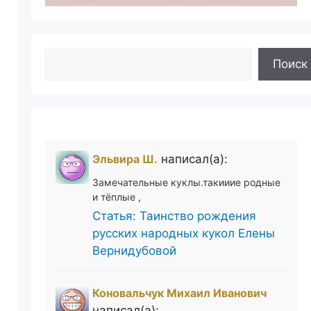
Поиск
Поиск
Эльвира Ш.
написал(а):
Замечательные куклы.такииие родные
и тёплые ,
Статья: Таинство рождения
русских народных кукол Елены
Вернидубовой
Коновальчук Михаил Иванович
написал(а):