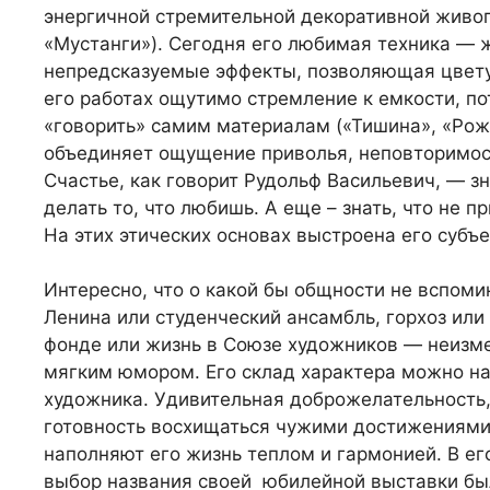
энергичной стремительной декоративной живоп
«Мустанги»). Сегодня его любимая техника — 
непредсказуемые эффекты, позволяющая цвету
его работах ощутимо стремление к емкости, по
«говорить» самим материалам («Тишина», «Рож
объединяет ощущение приволья, неповторимост
Счастье, как говорит Рудольф Васильевич, — 
делать то, что любишь. А еще – знать, что не 
На этих этических основах выстроена его субъ
Интересно, что о какой бы общности не вспоми
Ленина или студенческий ансамбль, горхоз или
фонде или жизнь в Союзе художников — неизме
мягким юмором. Его склад характера можно на
художника. Удивительная доброжелательность,
готовность восхищаться чужими достижениями 
наполняют его жизнь теплом и гармонией. В ег
выбор названия своей юбилейной выставки был