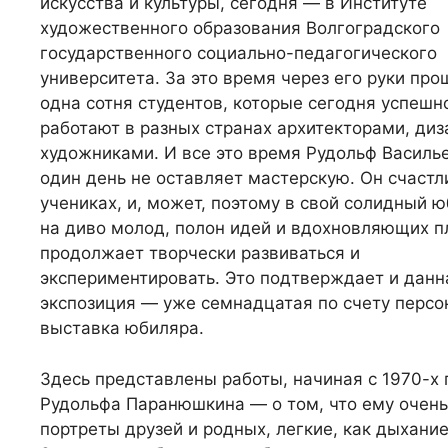
искусства и культуры, сегодня — в Институте
художественного образования Волгоградского
государственного социально-педагогического
университета. За это время через его руки про
одна сотня студентов, которые сегодня успешн
работают в разных странах архитекторами, ди
художниками. И все это время Рудольф Василье
один день не оставляет мастерскую. Он счастл
учениках, и, может, поэтому в свой солидный 
на диво молод, полон идей и вдохновляющих п
продолжает творчески развиваться и
экспериментировать. Это подтверждает и данн
экспозиция — уже семнадцатая по счету персо
выставка юбиляра.
Здесь представлены работы, начиная с 1970-х г
Рудольфа Паранюшкина — о том, что ему очен
портреты друзей и родных, легкие, как дыхан