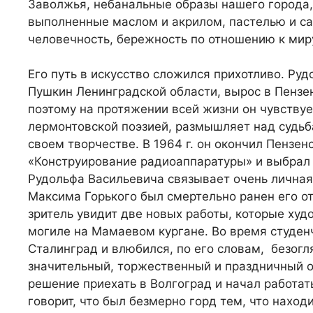
Заволжья, небанальные образы нашего города,
выполненные маслом и акрилом, пастелью и са
человечность, бережность по отношению к миру
Его путь в искусство сложился прихотливо. Руд
Пушкин Ленинградской области, вырос в Пензен
поэтому на протяжении всей жизни он чувствуе
лермонтовской поэзией, размышляет над судьб
своем творчестве. В 1964 г. он окончил Пензен
«Конструирование радиоаппаратуры» и выбрал
Рудольфа Васильевича связывает очень личная 
Максима Горького был смертельно ранен его от
зритель увидит две новых работы, которые худ
могиле на Мамаевом кургане. Во время студен
Сталинград и влюбился, по его словам, безогл
значительный, торжественный и праздничный об
решение приехать в Волгоград и начал работат
говорит, что был безмерно горд тем, что нахо