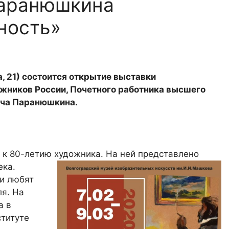
Паранюшкина
ность»
, 21) состоится открытие в
ыставки
жников России, Почетного работника высшего
ича Паранюшкина.
к 80-летию художника. На ней
представлено
ека.
и любят
ля. На
а в
ституте