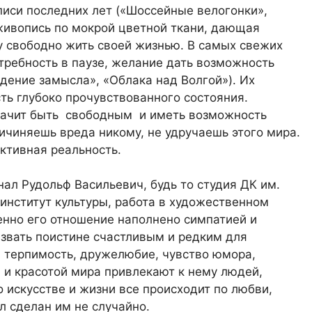
иси последних лет («Шоссейные велогонки»,
живопись по мокрой цветной ткани, дающая
 свободно жить своей жизнью. В самых свежих
требность в паузе, желание дать возможность
дение замысла», «Облака над Волгой»). Их
ь глубоко прочувствованного состояния.
значит быть свободным и иметь возможность
причиняешь вреда никому, не удручаешь этого мира.
ективная реальность.
нал Рудольф Васильевич, будь то студия ДК им.
 институт культуры, работа в художественном
нно его отношение наполнено симпатией и
звать поистине счастливым и редким для
 терпимость, дружелюбие, чувство юмора,
и красотой мира привлекают к нему людей,
о искусстве и жизни все происходит по любви,
 сделан им не случайно.