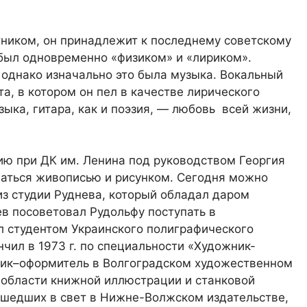
ником, он принадлежит к последнему советскому
 был одновременно «физиком» и «лириком».
 однако изначально это была музыка. Вокальный
а, в котором он пел в качестве лирического
ыка, гитара, как и поэзия, — любовь всей жизни,
ию при ДК им. Ленина под руководством Георгия
маться живописью и рисунком. Сегодня можно
из студии Руднева, который обладал даром
ев посоветовал Рудольфу поступать в
л студентом Украинского полиграфического
ончил в 1973 г. по специальности «Художник-
ожник–оформитель в Волгоградском художественном
в области книжной иллюстрации и станковой
ышедших в свет в Нижне-Волжском издательстве,