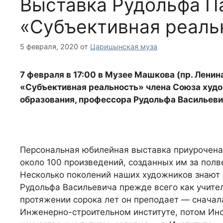
Выставка Рудольфа 
«Субъективная реаль
5 февраля, 2020
от
Царицынская муза
7 февраля в 17:00 в Музее Машкова (пр. Ленина
«Субъективная реальность» члена Союза худо
образования, профессора Рудольфа Васильев
Персональная юбилейная выставка приурочена 
около 100 произведений, созданных им за полв
Несколько поколений наших художников знают 
Рудольфа Васильевича прежде всего как учите
протяжении сорока лет он преподает — сначал
Инженерно-строительном институте, потом Ин