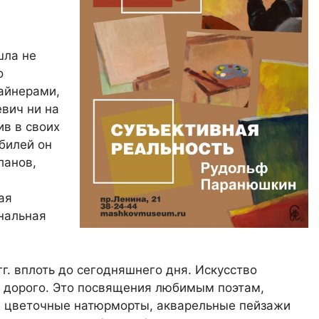
шла не
о
зайнерами,
вич ни на
ив в своих
юбилей он
ланов,
ая
нальная
г. вплоть до сегодняшнего дня. Искусство
ь дорого. Это посвящения любимым поэтам,
ие цветочные натюрморты, акварельные пейзажи