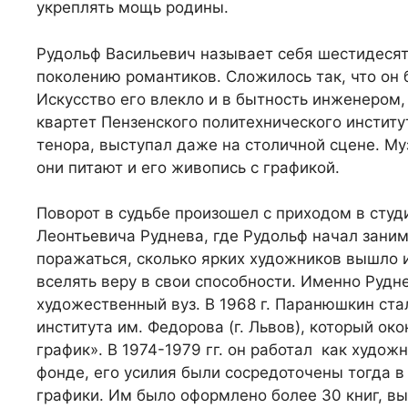
укреплять мощь родины.
Рудольф Васильевич называет себя шестидесят
поколению романтиков. Сложилось так, что он
Искусство его влекло и в бытность инженером,
квартет Пензенского политехнического институт
тенора, выступал даже на столичной сцене. Муз
они питают и его живопись с графикой.
Поворот в судьбе произошел с приходом в студ
Леонтьевича Руднева, где Рудольф начал зани
поражаться, сколько ярких художников вышло 
вселять веру в свои способности. Именно Рудн
художественный вуз. В 1968 г. Паранюшкин ста
института им. Федорова (г. Львов), который ок
график». В 1974-1979 гг. он работал как худ
фонде, его усилия были сосредоточены тогда 
графики. Им было оформлено более 30 книг, в