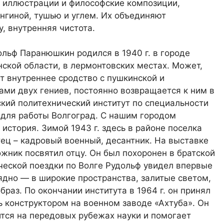
 иллюстрации и философские композиции,
нгиной, тушью и углем. Их объединяют
, внутренняя чистота.
ольф Паранюшкин родился в 1940 г. в городе
ской области, в лермонтовских местах. Может,
т внутреннее сродство с пушкинской и
ами двух гениев, постоянно возвращается к ним в
ский политехнический институт по специальности
 для работы Волгоград. С нашим городом
история. Зимой 1943 г. здесь в районе поселка
ец – кадровый военный, десантник. На выставке
ожник посвятил отцу. Он был похоронен в братской
ческой поездки по Волге Рудольф увидел впервые
ядно — в широкие пространства, залитые светом,
раз. По окончании института в 1964 г. он принял
ь конструктором на военном заводе «Ахтуба». Он
дится на передовых рубежах науки и помогает