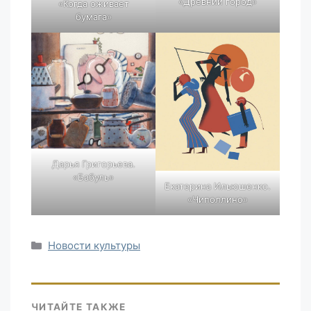
«Древний город»
«Когда оживает
бумага»
Дарья Григорьева.
«Бабуль»
Екатерина Ильюшенко.
«Чиполлино»
Рубрики
Новости культуры
ЧИТАЙТЕ ТАКЖЕ