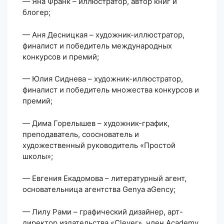
— Яна Франк – иллюстратор, автор книг и
блогер;
— Аня Десницкая – художник-иллюстратор,
финалист и победитель международных
конкурсов и премий;
— Юлия Сиднева – художник-иллюстратор,
финалист и победитель множества конкурсов и
премий;
— Дима Горелышев – художник-график,
преподаватель, сооснователь и
художественный руководитель «Простой
школы»;
— Евгения Екадомова – литературный агент,
основательница агентства Genya aGency;
— Лилу Рами – графический дизайнер, арт-
директор издательства «Clever», член Academy