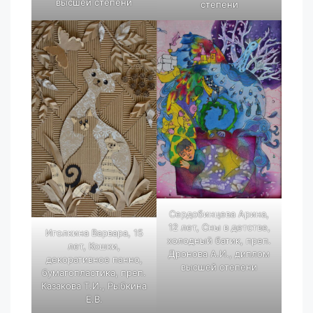
высшей степени
степени
Сердобинцева Арина,
12 лет, Сны в детстве,
Иголкина Варвара, 15
холодный батик, преп.
лет, Кошки,
Дронова А.И., диплом
декоративное панно,
высшей степени
бумагопластика, преп.
Казакова Т.И., Рыбкина
Е.В.