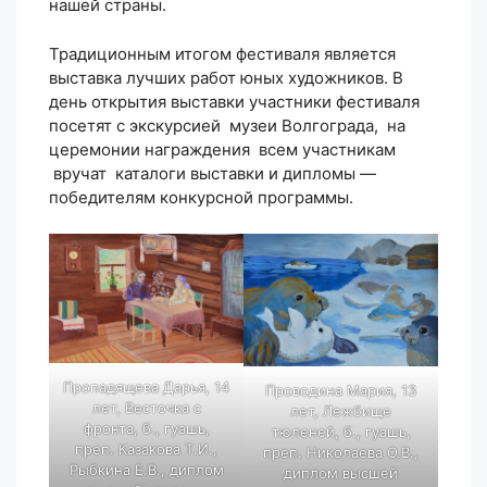
нашей страны.
Традиционным итогом фестиваля является
выставка лучших работ юных художников. В
день открытия выставки участники фестиваля
посетят с экскурсией музеи Волгограда, на
церемонии награждения всем участникам
вручат каталоги выставки и дипломы —
победителям конкурсной программы.
Пропадящева Дарья, 14
Проводина Мария, 13
лет, Весточка с
лет, Лежбище
фронта, б., гуашь,
тюленей, б., гуашь,
преп. Казакова Т.И.,
преп. Николаева О.В.,
Рыбкина Е.В., диплом
диплом высшей