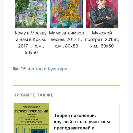
Кому в Москву,
Мимоза-символ
Мужской
а нам в Крым.
весны. 2017 г.,
портрет. 2015г.,
2017 г., х.м.,
х.м., 80х80
х.м., 60х50
50х50
Рубрики
Общество и Культура
ЧИТАЙТЕ ТАКЖЕ
Теория поколений:
круглый стол с участием
преподавателей и