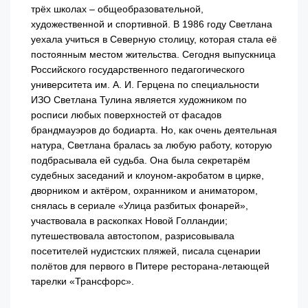
трёх школах – общеобразовательной,
художественной и спортивной. В 1986 году Светлана
уехала учиться в Северную столицу, которая стала её
постоянным местом жительства. Сегодня выпускница
Российского государственного педагогического
университета им. А. И. Герцена по специальности
ИЗО Светлана Тулина является художником по
росписи любых поверхностей от фасадов
брандмауэров до бодиарта. Но, как очень деятельная
натура, Светлана бралась за любую работу, которую
подбрасывала ей судьба. Она была секретарём
судебных заседаний и клоуном-акробатом в цирке,
дворником и актёром, охранником и аниматором,
снялась в сериале «Улица разбитых фонарей»,
участвовала в раскопках Новой Голландии;
путешествовала автостопом, разрисовывала
посетителей нудистских пляжей, писала сценарии
полётов для первого в Питере ресторана-летающей
тарелки «Трансфорс».