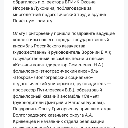
обратилась и.о. ректора ВГИИК Оксана
Игоревна Луконина, поблагодарив за
многолетний педагогический труд и вручив
Почётную грамоту.
Ольгу Григорьевну пришли поздравить ведущие
коллективы нашего города: государственный
ансамбль Российского казачества
(художественный руководитель Воронин Е.А.);
государственный ансамбль песни и пляски
«Казачья воля» (директор Семененко Н.А.);
фольклорно-этнографический ансамбль
«Покров» (Волгоградский социально-
педагогический университет, руководитель —
профессор Путиловская В.В.), образцовый
фольклорный казачий ансамбль «Семья»
(руководители Дмитрий и Наталья Буровы).
Поздравить Ольгу Григорьевну пришли атаман
Волгоградского казачьего округа А.А.
Кривенцев и начальник отдела реализации
государственной политики в сфере казачества и