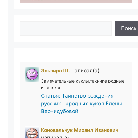
Поиск
Поиск
Эльвира Ш.
написал(а):
Замечательные куклы.такииие родные
и тёплые ,
Статья: Таинство рождения
русских народных кукол Елены
Вернидубовой
Коновальчук Михаил Иванович
написал(а):