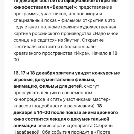
15 декабря состоится официальное открытие
кинофестиваля «Вкратце!»
: представление
программы, участников, членов жюри и
специальный показ – фильмом открытия в это
году станет полнометражная художественная
картина российского производства «Надо мной
солнце не садится» из Якутии. Открытие
фестиваля состоится в большом зале
креативного пространства «Икра». Начало в 18-
00.
16, 17 и 18 декабря зрители увидят конкурсные
игровые, документальные фильмы,
анимацию, фильмы для детей
, смогут
прослушать лекции о современном
кинопроцессе и стать участниками мастер-
классов (подробности в расписании).
18
декабря в 14-00 после показа анимационного
кино состоится лекция о документальной
анимации
режиссёра и сценариста Сабрины
Карабаевой. Оба события пройдут в «Лофте