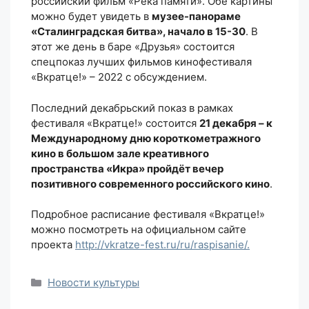
российский фильм «Река памяти». Обе картины
можно будет увидеть в
музее-панораме
«Сталинградская битва», начало в 15-30
. В
этот же день в баре «Друзья» состоится
спецпоказ лучших фильмов кинофестиваля
«Вкратце!» – 2022 с обсуждением.
Последний декабрьский показ в рамках
фестиваля «Вкратце!» состоится
21 декабря – к
Международному дню короткометражного
кино в большом зале креативного
пространства «Икра» пройдёт вечер
позитивного современного российского кино
.
Подробное расписание фестиваля «Вкратце!»
можно посмотреть на официальном сайте
проекта
http://vkratze-fest.ru/ru/raspisanie/.
Рубрики
Новости культуры