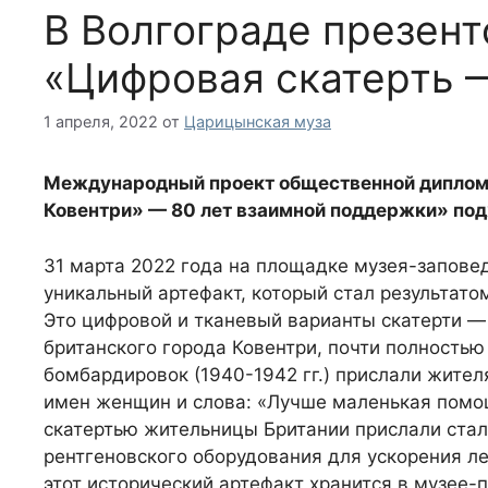
В Волгограде презент
«Цифровая скатерть 
1 апреля, 2022
от
Царицынская муза
Международный проект общественной диплома
Ковентри» — 80 лет взаимной поддержки» под
31 марта 2022 года на площадке музея-запове
уникальный артефакт, который стал результат
Это цифровой и тканевый варианты скатерти —
британского города Ковентри, почти полностью
бомбардировок (1940-1942 гг.) прислали жите
имен женщин и слова: «Лучше маленькая помощ
скатертью жительницы Британии прислали стал
рентгеновского оборудования для ускорения л
этот исторический артефакт хранится в музее-