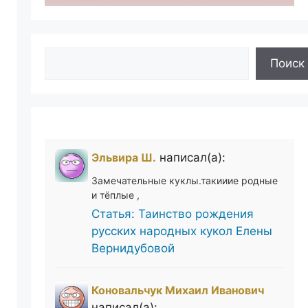
Поиск
Поиск
Эльвира Ш.
написал(а):
Замечательные куклы.такииие родные
и тёплые ,
Статья: Таинство рождения
русских народных кукол Елены
Вернидубовой
Коновальчук Михаил Иванович
написал(а):