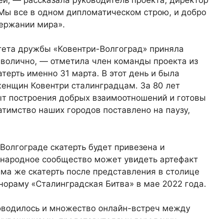
ы все в одном дипломатическом строю, и добро
держании мира».
ета дружбы «Ковентри-Волгоград» приняла
мволично, — отметила член команды проекта из
терть именно 31 марта. В этот день и была
женщин Ковентри сталинградцам. За 80 лет
т построения добрых взаимоотношений и готовы
атимство наших городов поставлено на паузу,
 Волгограде скатерть будет привезена и
ународное сообщество может увидеть артефакт
ма же скатерть после представления в столице
нораму «Сталинградская Битва» в мае 2022 года.
роводилось и множество онлайн-встреч между